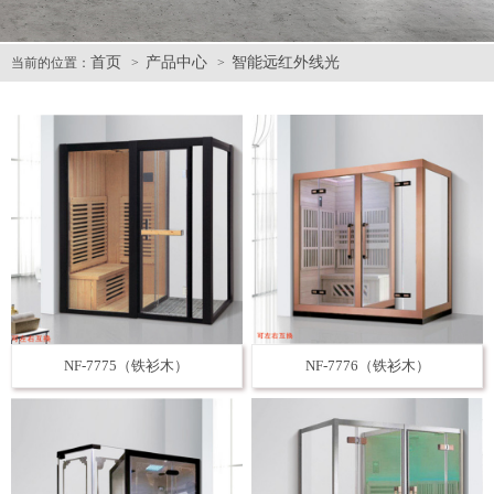
首页
产品中心
智能远红外线光
当前的位置：
>
>
NF-7775（铁衫木）
NF-7776（铁衫木）